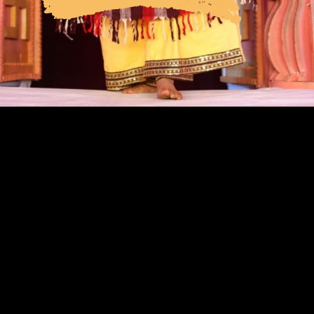
Opening
https://bageshwardhamji.net/%e0%a4%95%e0%a5%88%e0%a4%b8%e0%a5%87-%e0%a4%b2%e0%a4%97%e0%a4%be%e0%a4%8f-%e0%a4%ac%e0%a4%be%e0%a4%97%e0%a5%87%e0%a4%b6%e0%a5%8d%e0%a4%b5%e0%a4%b0-%e0%a4%a7%e0%a4%be%e0%a4%ae-%e0%a4%ae%e0%a5%87/