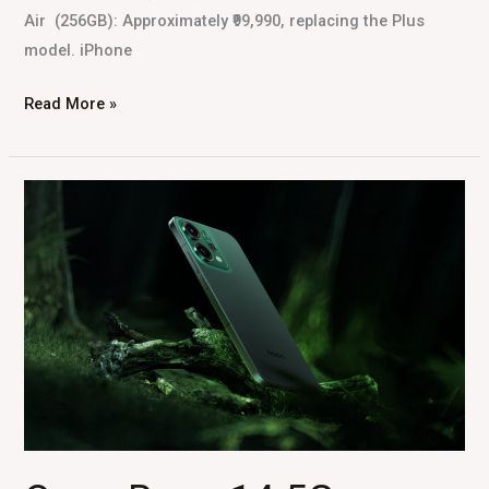
Air (256GB): Approximately ₹99,990, replacing the Plus
model. iPhone
Read More »
Oppo
Reno
14
5G