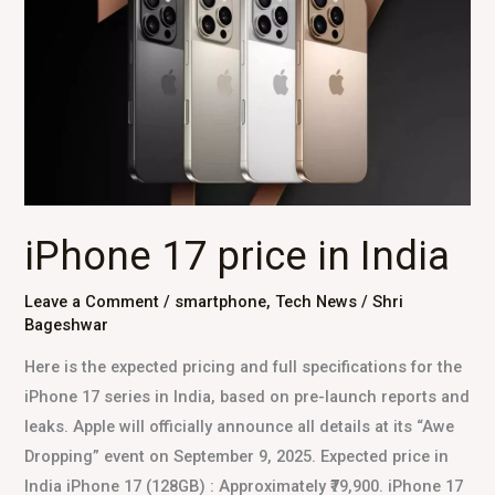
price
in
India
iPhone 17 price in India
Leave a Comment
/
smartphone
,
Tech News
/
Shri
Bageshwar
Here is the expected pricing and full specifications for the
iPhone 17 series in India, based on pre-launch reports and
leaks. Apple will officially announce all details at its “Awe
Dropping” event on September 9, 2025. Expected price in
India iPhone 17 (128GB) : Approximately ₹79,900. iPhone 17