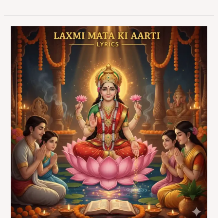
Laxmi
Mata
Ki
Aarti
Lyrics