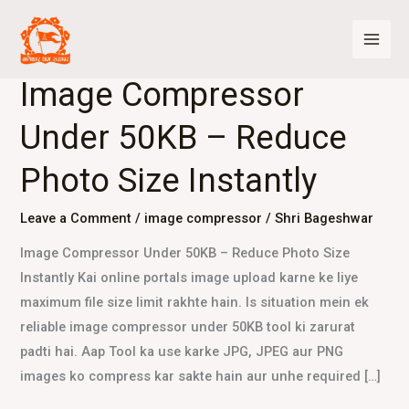
Skip
to
content
Image Compressor
Image
Compressor
Under 50KB – Reduce
Under
50KB
Photo Size Instantly
–
Reduce
Leave a Comment
/
image compressor
/
Shri Bageshwar
Photo
Image Compressor Under 50KB – Reduce Photo Size
Size
Instantly Kai online portals image upload karne ke liye
Instantly
maximum file size limit rakhte hain. Is situation mein ek
reliable image compressor under 50KB tool ki zarurat
padti hai. Aap Tool ka use karke JPG, JPEG aur PNG
images ko compress kar sakte hain aur unhe required […]