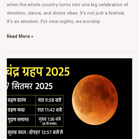
when the whole country turns into one big celebration of
devotion, dance, and divine vibes. It’s not just a festival,
it’s an emotion. For nine nights, we worship
Read More »
Chandra
Grahan
2025
Time