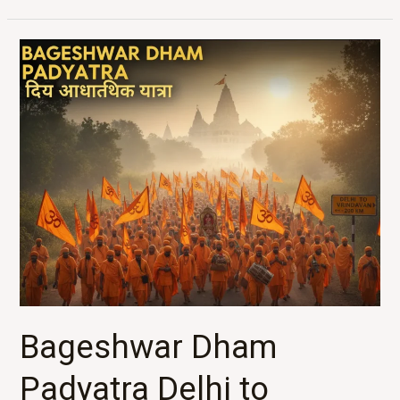
Bageshwar
Dham
Padyatra
Delhi
to
Vrindavan
2025
Bageshwar Dham
Padyatra Delhi to