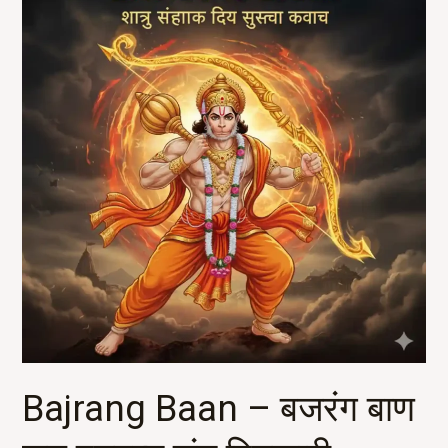
–
बजरंग
बाण
जय
हनुमन्त
संत
हितकारी
.
Bajrang Baan – बजरंग बाण