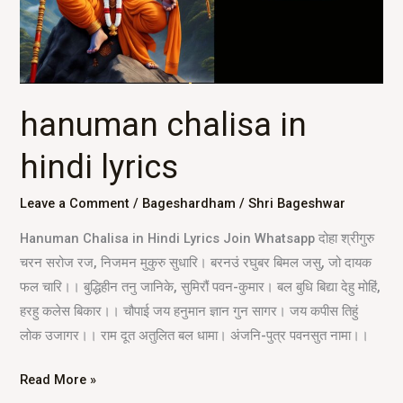
hanuman chalisa in
hindi lyrics
Leave a Comment
/
Bageshardham
/
Shri Bageshwar
Hanuman Chalisa in Hindi Lyrics Join Whatsapp दोहा श्रीगुरु
चरन सरोज रज, निजमन मुकुरु सुधारि। बरनउं रघुबर बिमल जसु, जो दायक
फल चारि।। बुद्धिहीन तनु जानिके, सुमिरौं पवन-कुमार। बल बुधि बिद्या देहु मोहिं,
हरहु कलेस बिकार।। चौपाई जय हनुमान ज्ञान गुन सागर। जय कपीस तिहुं
लोक उजागर।। राम दूत अतुलित बल धामा। अंजनि-पुत्र पवनसुत नामा।।
Read More »